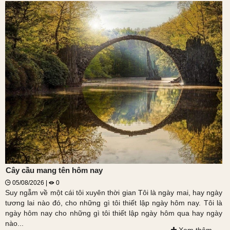
Cây cầu mang tên hôm nay
05/08/2026 |
0
Suy ngẫm về một cái tôi xuyên thời gian Tôi là ngày mai, hay ngày
tương lai nào đó, cho những gì tôi thiết lập ngày hôm nay. Tôi là
ngày hôm nay cho những gì tôi thiết lập ngày hôm qua hay ngày
nào...