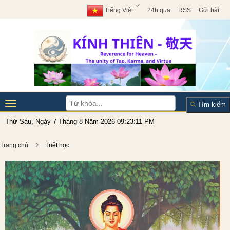
Tiếng Việt
24h qua
RSS
Gửi bài
Toggle
Tìm kiếm
navigation
Thứ Sáu, Ngày 7 Tháng 8 Năm 2026 09:23:13 PM
Trang chủ
Triết học