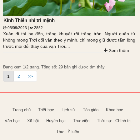
Kính Thiên nhi tri mệnh
05/09/2023 |
2852
Xuân đi thì hạ đến, trăng khuyết rồi trăng tròn. Người quân tử
không mong Trời đổi vận theo ý mình, chỉ mong giữ được tấm lòng
trước mọi đổi thay của vận Trời....
Xem thêm
Đang xem 1/2 trang. Tổng số: 29 bản ghi được tìm thấy.
1
2
>>
Trang chủ
Triết học
Lịch sử
Tôn giáo
Khoa học
Văn học
Xã hội
Huyền học
Thư viện
Thời sự - Chính trị
Thư - Ý kiến