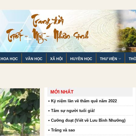
KHOA HỌC
VĂN HỌC
XÃ HỘI
HUYỀN HỌC
THƯ VIỆN
THỜ
MỚI NHẤT
• Kỷ niệm lần về thăm quê năm 2022
• Tâm sự người tuổi già!
• Cưỡng đoạt (Viết về Lưu Bình Nhưỡng)
• Trăng và sao