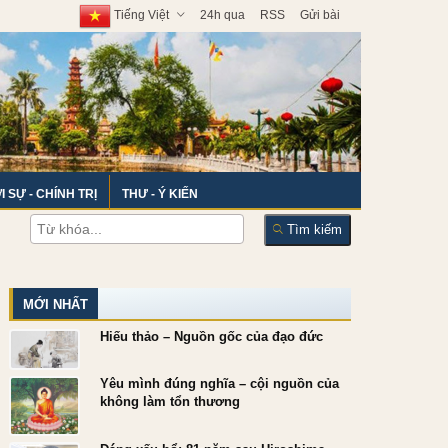
Tiếng Việt
24h qua
RSS
Gửi bài
I SỰ - CHÍNH TRỊ
THƯ - Ý KIẾN
Tìm kiếm
MỚI NHẤT
Hiếu thảo – Nguồn gốc của đạo đức
Yêu mình đúng nghĩa – cội nguồn của
không làm tổn thương