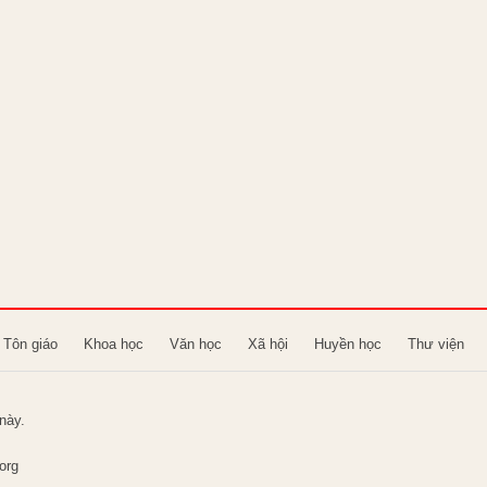
Tôn giáo
Khoa học
Văn học
Xã hội
Huyền học
Thư viện
này.
org