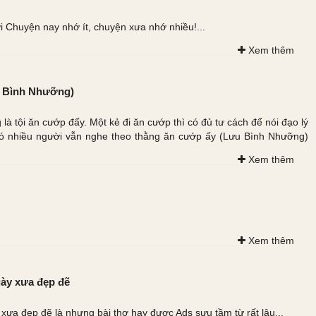
 Chuyện nay nhớ ít, chuyện xưa nhớ nhiều!...
Xem thêm
u Bình Nhưỡng)
 là tội ăn cướp đấy. Một kẻ đi ăn cướp thì có đủ tư cách để nói đạo lý
ó nhiều người vẫn nghe theo thằng ăn cướp ấy (Lưu Bình Nhưỡng)
Xem thêm
Xem thêm
ày xưa đẹp đẽ
xưa đẹp đẽ là nhưng bài thơ hay được Ads sưu tầm từ rất lâu...