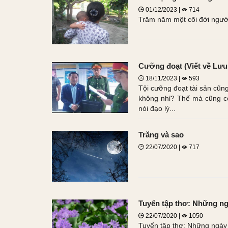
01/12/2023 |
714
Trăm năm một cõi đời người
Cưỡng đoạt (Viết về Lư
18/11/2023 |
593
Tội cưỡng đoạt tài sản cũng
không nhỉ? Thế mà cũng c
nói đạo lý...
Trăng và sao
22/07/2020 |
717
Tuyển tập thơ: Những ng
22/07/2020 |
1050
Tuyển tập thơ: Những ngày 