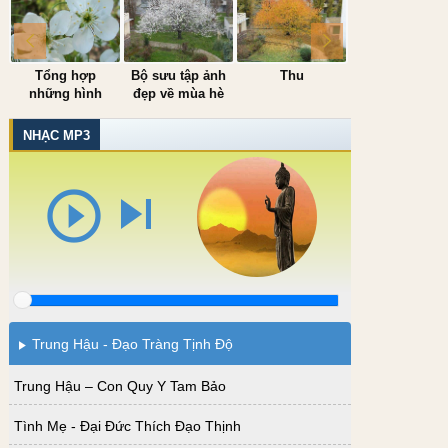
Tổng hợp
Bộ sưu tập ảnh
Thu
Đông
những hình
đẹp về mùa hè
ảnh mùa xuân
đẹp
NHẠC MP3
play_circle_outline
skip_next
Trung Hậu - Đạo Tràng Tịnh Độ
Trung Hậu – Con Quy Y Tam Bảo
Tình Mẹ - Đại Đức Thích Đạo Thịnh