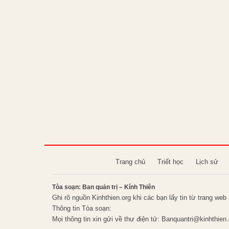
Trang chủ
Triết học
Lịch sử
Tòa soạn: Ban quản trị – Kính Thiên
Ghi rõ nguồn Kinhthien.org khi các bạn lấy tin từ trang web 
Thông tin Tòa soạn:
Mọi thông tin xin gửi về thư điện tử:
Banquantri@kinhthien.