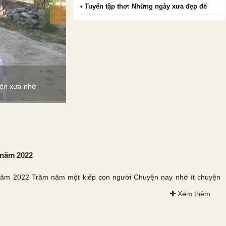
• Tuyển tập thơ: Những ngày xưa đẹp đẽ
Cưỡng đoạt (Viết về Lưu Bình Nhưỡng)
Tội cưỡng đoạt tài sản cũng là tội ăn cướp đấy. 
yện xưa nhớ
đủ tư cách để nói đạo lý không nhỉ? Thế mà cũn
nghe theo thằng ăn cướp ấy (Lưu Bình Nhưỡng) n
 năm 2022
năm 2022 Trăm năm một kiếp con người Chuyện nay nhớ ít chuyện
Xem thêm