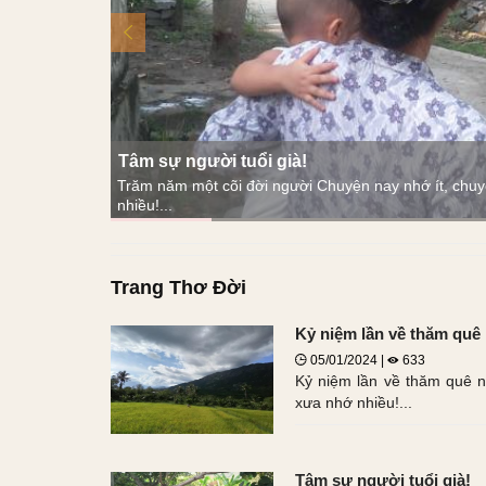
Tâm sự người tuổi già!
on người
Trăm năm một cõi đời người Chuyện nay nhớ ít, chu
nhiều!...
Trang Thơ Đời
Kỷ niệm lần về thăm quê
05/01/2024 |
633
Kỷ niệm lần về thăm quê 
xưa nhớ nhiều!...
Tâm sự người tuổi già!