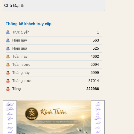
Chú Đại Bi
Thống kê khách truy cập
Trực tuyến
1
Hôm nay
563
Hôm qua
525
Tuần này
4662
Tuần trước
5094
Tháng này
5999
Tháng trước
37014
Tổng
222986