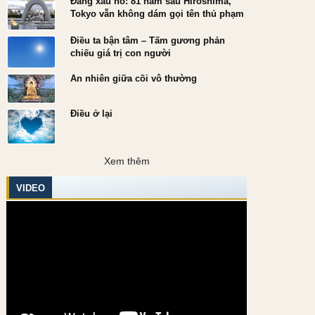
Đáng xấu hổ: 81 năm sau Hiroshima,
Tokyo vẫn không dám gọi tên thủ phạm
Điều ta bận tâm – Tấm gương phản
chiếu giá trị con người
An nhiên giữa cõi vô thường
Một kẻ đi ăn cướp thì có
Điều ở lại
g có nhiều người vẫn
Trăng và sao
ói đạo lý...
Xem thêm
VIDEO