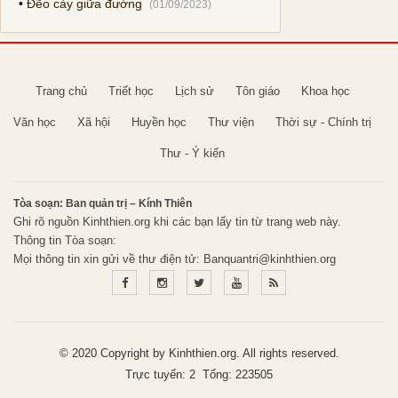
•
Đẽo cày giữa đường
(01/09/2023)
Trang chủ
Triết học
Lịch sử
Tôn giáo
Khoa học
Văn học
Xã hội
Huyền học
Thư viện
Thời sự - Chính trị
Thư - Ý kiến
Tòa soạn: Ban quản trị – Kính Thiên
Ghi rõ nguồn Kinhthien.org khi các bạn lấy tin từ trang web này.
Thông tin Tòa soạn:
Mọi thông tin xin gửi về thư điện tử:
Banquantri@kinhthien.org
© 2020 Copyright by Kinhthien.org. All rights reserved.
Trực tuyến: 2 Tổng: 223505