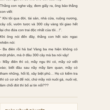
Thằng con nghe vậy, đem giấy ra, ông bảo thằng
con viết:
” Khi tôi qua đời, tài sản, nhà cửa, ruộng nương,
cây cối, vườn tược và 300 cây vàng tôi giao hết
lại cho đứa con trai độc nhất của tôi…!”.
Khi ông nói đến đây, thằng con hết sức ngạc
nhiên nói:
- Ba điên rồi hả ba! Vàng ba mẹ hiện không có
một phân, mà ở đâu 300 cây mà ba nói vậy!
- Mầy điên thì có, mầy ngu thì có, mầy cứ viết
vào; biết đâu sau nầy mầy làm quan, mầy có
tham nhũng, hối lộ, xây biệt phủ… Họ có kiểm tra
thì có cơ sở để nói, chứ mầy nói nuôi gà, nuôi vịt,
làm chổi đót thì bố ai tin nổi???