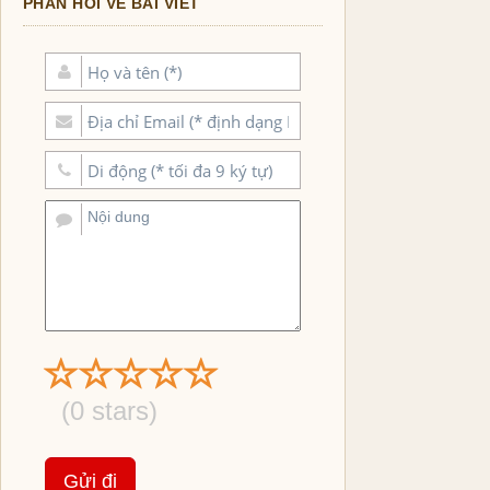
PHẢN HỒI VỀ BÀI VIẾT
(
0
stars)