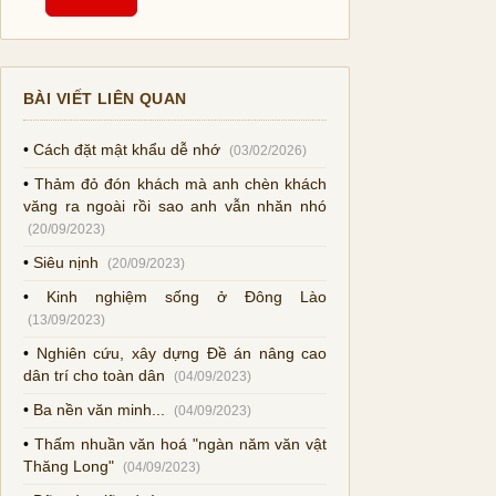
BÀI VIẾT LIÊN QUAN
•
Cách đặt mật khẩu dễ nhớ
(03/02/2026)
•
Thảm đỏ đón khách mà anh chèn khách
văng ra ngoài rồi sao anh vẫn nhăn nhó
(20/09/2023)
•
Siêu nịnh
(20/09/2023)
•
Kinh nghiệm sống ở Đông Lào
(13/09/2023)
•
Nghiên cứu, xây dựng Đề án nâng cao
dân trí cho toàn dân
(04/09/2023)
•
Ba nền văn minh...
(04/09/2023)
•
Thấm nhuần văn hoá "ngàn năm văn vật
Thăng Long"
(04/09/2023)