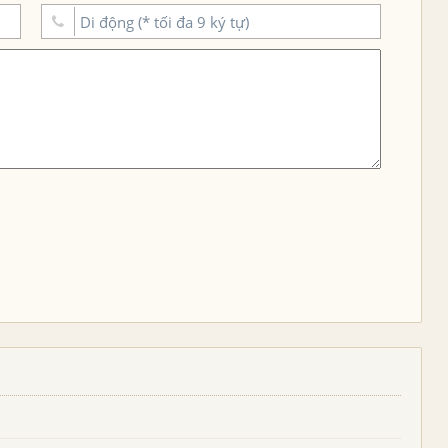
Nữ quân nhân
Nga