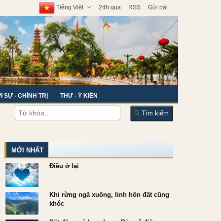
Tiếng Việt
24h qua
RSS
Gửi bài
I SỰ - CHÍNH TRỊ
THƯ - Ý KIẾN
Tìm kiếm
MỚI NHẤT
Điều ở lại
Khi rừng ngã xuống, linh hồn đất cũng
khóc