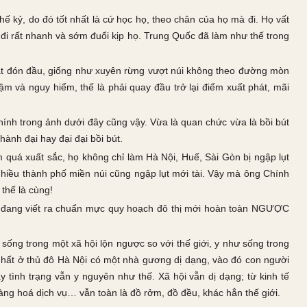
thế kỷ, do đó tốt nhất là cứ học họ, theo chân của họ mà đi. Họ vất
đi rất nhanh và sớm đuổi kịp họ. Trung Quốc đã làm như thế trong
 tắt đón đầu, giống như xuyên rừng vượt núi không theo đường mòn
ậm và nguy hiểm, thế là phải quay đầu trở lại điểm xuất phát, mãi
ính trong ảnh dưới đây cũng vậy. Vừa là quan chức vừa là bồi bút
hành đại hay đại đại bồi bút.
m quá xuất sắc, họ không chỉ làm Hà Nội, Huế, Sài Gòn bị ngập lụt
iều thành phố miền núi cũng ngập lụt mới tài. Vậy mà ông Chính
thế là cùng!
am đang viết ra chuẩn mực quy hoạch đô thị mới hoàn toàn NGƯỢC
ống trong một xã hội lộn ngược so với thế giới, y như sống trong
hất ở thủ đô Hà Nội có một nhà gương dị dạng, vào đó con người
y tình trạng vẫn y nguyên như thế. Xã hội vẫn dị dạng; từ kinh tế
 hàng hoá dịch vụ… vẫn toàn là đồ rởm, đồ đều, khác hẳn thế giới.