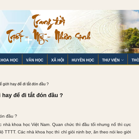
KHOA HỌC
VĂN HỌC
XÃ HỘI
HUYỀN HỌC
THƯ VIỆN
THỜ
 giới hay để đi tắt đón đầu ?
 hay để đi tắt đón đầu ?
đón đầu ?
c nhà khoa học Việt Nam. Quan chức thì đầu tối nhưng nổ thì cực
 TTTT. Các nhà khoa học thì chỉ giỏi nịnh bợ, ăn theo nói leo giới