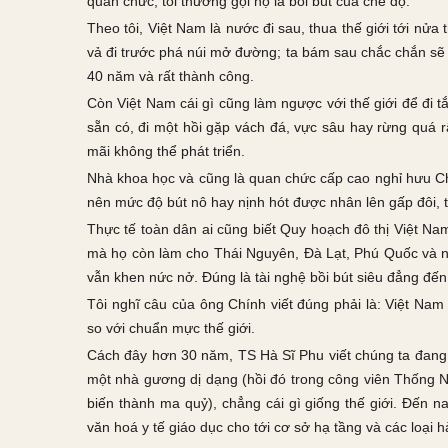
quan chức, tôi thường gọi họ là bồi bút của chế độ.
Theo tôi, Việt Nam là nước đi sau, thua thế giới tới nửa 
vả đi trước phá núi mở đường; ta bám sau chắc chắn sẽ 
40 năm và rất thành công.
Còn Việt Nam cái gì cũng làm ngược với thế giới để đi
sẵn có, đi một hồi gặp vách đá, vực sâu hay rừng quá r
mãi không thể phát triển.
Nhà khoa học và cũng là quan chức cấp cao nghỉ hưu Ch
nên mức độ bút nô hay nịnh hót được nhân lên gấp đôi, t
Thực tế toàn dân ai cũng biết Quy hoạch đô thị Việt Na
mà họ còn làm cho Thái Nguyên, Đà Lạt, Phú Quốc và nh
vẫn khen nức nở. Đúng là tài nghệ bồi bút siêu đẳng đến 
Tôi nghĩ câu của ông Chính viết đúng phải là: Việt N
so với chuẩn mực thế giới.
Cách đây hơn 30 năm, TS Hà Sĩ Phu viết chúng ta đang s
một nhà gương dị dạng (hồi đó trong công viên Thống N
biến thành ma quỷ), chẳng cái gì giống thế giới. Đến na
văn hoá y tế giáo dục cho tới cơ sở hạ tầng và các loại