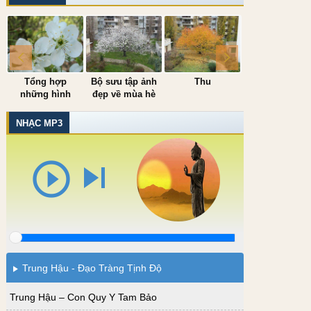
Tổng hợp
Bộ sưu tập ảnh
Thu
Đông
những hình
đẹp về mùa hè
ảnh mùa xuân
đẹp
NHẠC MP3
play_circle_outline
skip_next
Trung Hậu - Đạo Tràng Tịnh Độ
Trung Hậu – Con Quy Y Tam Bảo