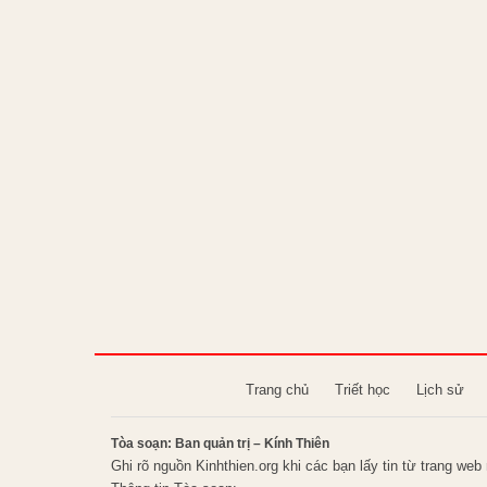
Trang chủ
Triết học
Lịch sử
Tòa soạn: Ban quản trị – Kính Thiên
Ghi rõ nguồn Kinhthien.org khi các bạn lấy tin từ trang web 