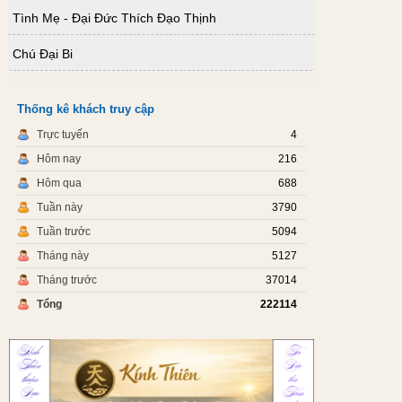
Tình Mẹ - Đại Đức Thích Đạo Thịnh
Chú Đại Bi
Thống kê khách truy cập
Trực tuyến
4
Hôm nay
216
Hôm qua
688
Tuần này
3790
Tuần trước
5094
Tháng này
5127
Tháng trước
37014
Tổng
222114