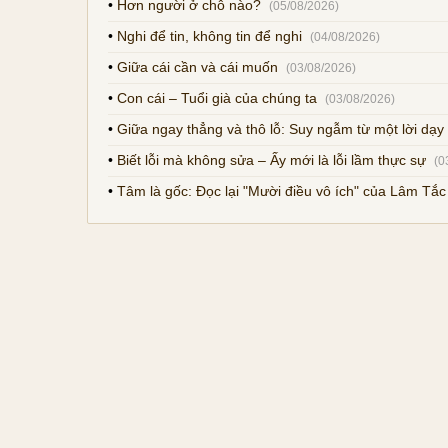
•
Hơn người ở chỗ nào?
(05/08/2026)
•
Nghi để tin, không tin để nghi
(04/08/2026)
•
Giữa cái cần và cái muốn
(03/08/2026)
•
Con cái – Tuổi già của chúng ta
(03/08/2026)
•
Giữa ngay thẳng và thô lỗ: Suy ngẫm từ một lời dạ
•
Biết lỗi mà không sửa – Ấy mới là lỗi lầm thực sự
(0
•
Tâm là gốc: Đọc lại "Mười điều vô ích" của Lâm Tắ